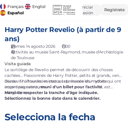
Selecciona
Français
English
Iniciar
Diálogo
la
Regístrate
sesión
Idioma
Español
fecha
actual
[musée
Harry Potter Revelio (à partir de 9
d'Archéologie
Harry
de
Potter
ans)
Toulouse
Revelio
viernes 14 agosto 2026
11:00
|
(à
Activités au musée Saint-Raymond
musée d'Archéologie
14.08.2026
partir
de Toulouse
-
de
Visita guiada
11:00
9
Le sortilège de Revelio permet de découvrir des choses
|
ans)
cachées... Passionnés de Harry Potter, petits et grands, venez
Harry
découvrir à travers les statues du musée les mythes qui ont
Durée : 1 h. Pour les mineurs, la présence d'un adulte
Potter
inspiré ses aventures.
accompagnateur,
muni d'un billet pour l'activité
, est
Revelio
obligatoire.
Merci de respecter la tranche d'âge indiquée.
(à
Sélectionnez la bonne date dans le calendrier.
partir
de
Selecciona la fecha
9
ans)]