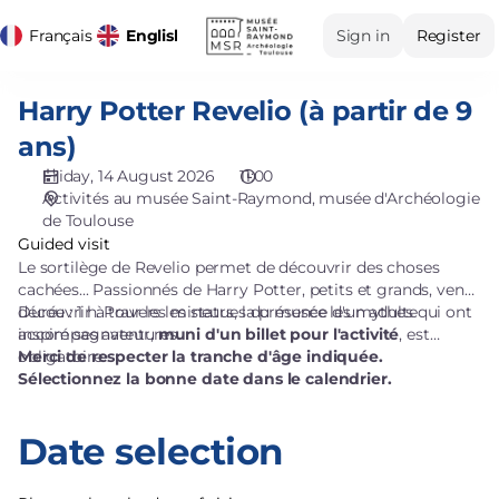
Date
Dialog
Français
Current
English
Español
Sign in
Register
selection
Language
[musée
d'Archéologie
Harry Potter Revelio (à partir de 9
Harry
de
Potter
Toulouse
ans)
Revelio
|
Friday, 14 August 2026
11:00
(à
14.08.2026
Activités au musée Saint-Raymond
musée d'Archéologie
partir
-
de Toulouse
de
11:00
Guided visit
9
|
Le sortilège de Revelio permet de découvrir des choses
ans)
Harry
cachées... Passionnés de Harry Potter, petits et grands, venez
Potter
découvrir à travers les statues du musée les mythes qui ont
Durée : 1 h. Pour les mineurs, la présence d'un adulte
Revelio
inspiré ses aventures.
accompagnateur,
muni d'un billet pour l'activité
, est
(à
obligatoire.
Merci de respecter la tranche d'âge indiquée.
Sélectionnez la bonne date dans le calendrier.
partir
de
9
Date selection
ans)]
-