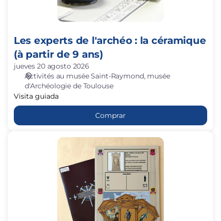
partir
de
9
Les experts de l'archéo : la céramique
ans)
(à partir de 9 ans)
jueves 20 agosto 2026
Activités au musée Saint-Raymond
musée
d'Archéologie de Toulouse
Visita guiada
Comprar
Game
of
Rome
(à
partir
de
9
ans)