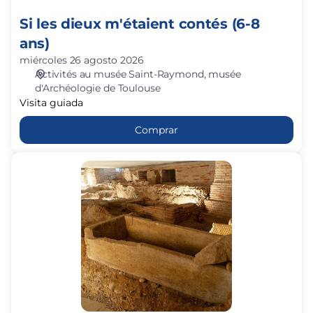
Si les dieux m'étaient contés (6-8
ans)
miércoles 26 agosto 2026
Activités au musée Saint-Raymond
musée
d'Archéologie de Toulouse
Visita guiada
Comprar
Les
dessous
de
Saint-
Pierre-
des-
Cuisines
(adultes)