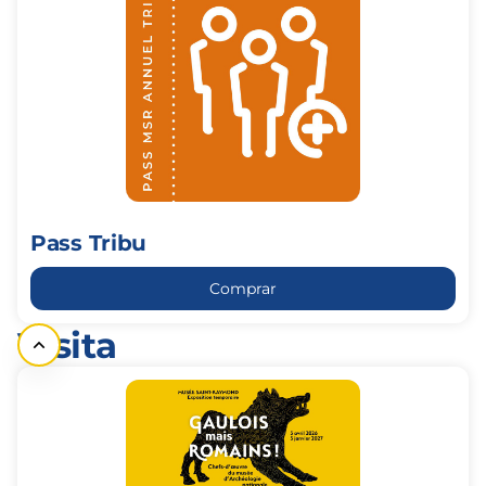
Tribu
Pass Tribu
Comprar
Visita
Billet
d'entrée
individuel