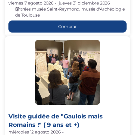
viernes 7 agosto 2026
jueves 31 diciembre 2026
Entrées musée Saint-Raymond
musée d'Archéologie
de Toulouse
Comprar
Visite
guidée
de
"Gaulois
mais
Romains
!"
(
9
ans
et
Visite guidée de "Gaulois mais
+)
Romains !" ( 9 ans et +)
miércoles 12 agosto 2026