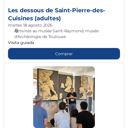
Les dessous de Saint-Pierre-des-
Cuisines (adultes)
martes 18 agosto 2026
Activités au musée Saint-Raymond
musée
d'Archéologie de Toulouse
Visita guiada
Comprar
Super-
héros
(à
partir
de
9
ans)