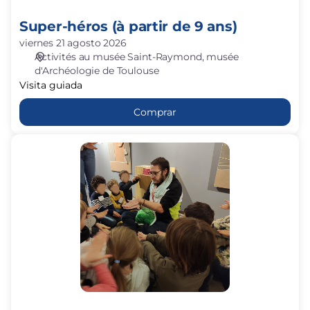
Super-héros (à partir de 9 ans)
viernes 21 agosto 2026
Activités au musée Saint-Raymond
musée
d'Archéologie de Toulouse
Visita guiada
Comprar
Sur
les
traces
d'une
tortue
(3-
5
ans)