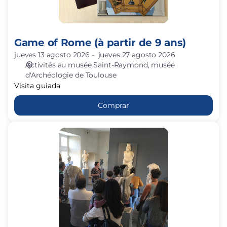
Game of Rome (à partir de 9 ans)
jueves 13 agosto 2026
jueves 27 agosto 2026
Activités au musée Saint-Raymond
musée
d'Archéologie de Toulouse
Visita guiada
Comprar
Harry
Potter
Revelio
(à
partir
de
9
ans)