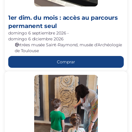
seul
1er dim. du mois : accès au parcours
permanent seul
domingo 6 septiembre 2026
domingo 6 diciembre 2026
Entrées musée Saint-Raymond
musée d'Archéologie
de Toulouse
Comprar
A
petits
pas
(3-
5
ans)