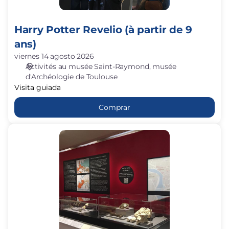
Harry Potter Revelio (à partir de 9
ans)
viernes 14 agosto 2026
Activités au musée Saint-Raymond
musée
d'Archéologie de Toulouse
Visita guiada
Comprar
1er
dim.
du
mois
:
accès
au
parcours
permanent