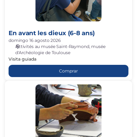
En avant les dieux (6-8 ans)
domingo 16 agosto 2026
Activités au musée Saint-Raymond
musée
d'Archéologie de Toulouse
Visita guiada
Comprar
Les
experts
de
l'archéo
:
la
céramique
(à