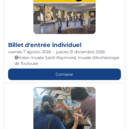
Billet d'entrée individuel
viernes 7 agosto 2026
jueves 31 diciembre 2026
Entrées musée Saint-Raymond
musée d'Archéologie
de Toulouse
Comprar
En
avant
les
dieux
(6-
8
ans)