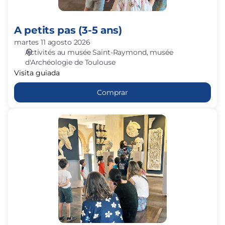
A petits pas (3-5 ans)
martes 11 agosto 2026
Activités au musée Saint-Raymond
musée
d'Archéologie de Toulouse
Visita guiada
Comprar
Si
les
dieux
m'étaient
contés
(6-
8
ans)