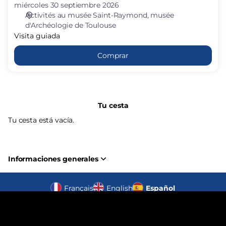
miércoles 30 septiembre 2026
Activités au musée Saint-Raymond
musée
d'Archéologie de Toulouse
Visita guiada
Comprar
Tu cesta
Tu cesta está vacía.
Informaciones generales
Pie
Français
English
Idioma
Español
de
Creado por SecuTix
actual
página
Site Map
© 2026
billetterie.saintraymond@culture.toulouse.fr